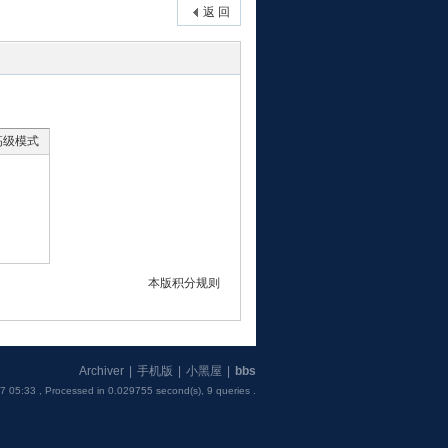
返 回
高级模式
本版积分规则
Archiver
|
手机版
|
小黑屋
|
bbs
7 05:33
, Processed in 0.029755 second(s), 9 queries .