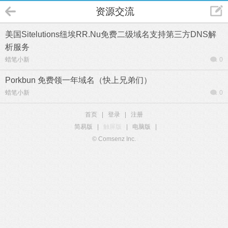
资源交流
美国Sitelutions纽埃RR.Nu免费二级域名支持第三方DNS解
析服务
蜡笔小新
0
Porkbun 免费领一年域名（快上兄弟们）
蜡笔小新
0
首页
|
登录
|
注册
简易版
|
触屏版
|
电脑版
|
© Comsenz Inc.