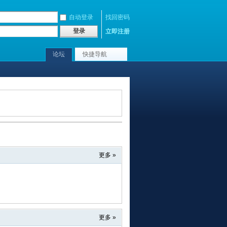
自动登录
找回密码
登录
立即注册
论坛
快捷导航
更多 »
更多 »