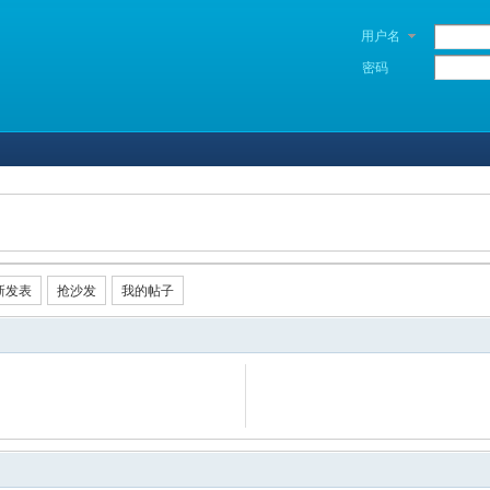
用户名
密码
新发表
抢沙发
我的帖子